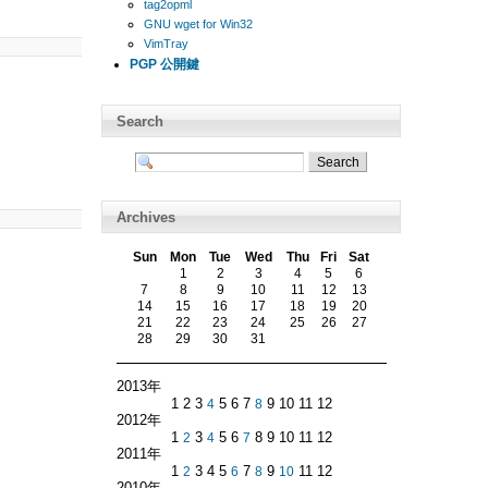
tag2opml
GNU wget for Win32
VimTray
PGP 公開鍵
Search
Archives
Sun
Mon
Tue
Wed
Thu
Fri
Sat
1
2
3
4
5
6
7
8
9
10
11
12
13
14
15
16
17
18
19
20
21
22
23
24
25
26
27
28
29
30
31
2013年
1 2 3
4
5 6 7
8
9 10 11 12
2012年
1
2
3
4
5 6
7
8 9 10 11 12
2011年
1
2
3 4 5
6
7
8
9
10
11 12
2010年