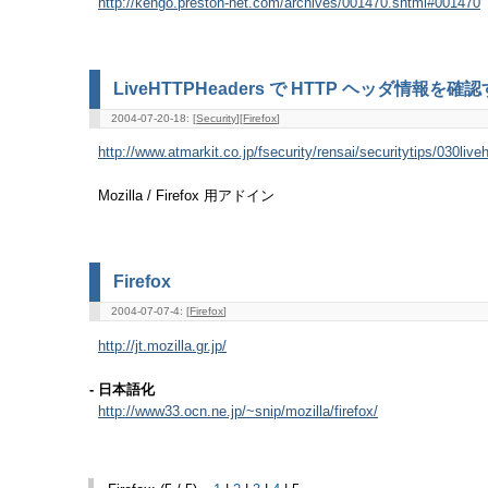
http://kengo.preston-net.com/archives/001470.shtml#001470
LiveHTTPHeaders で HTTP ヘッダ情報を確
2004-07-20-18: [
Security
][
Firefox
]
http://www.atmarkit.co.jp/fsecurity/rensai/securitytips/030live
Mozilla / Firefox 用アドイン
Firefox
2004-07-07-4: [
Firefox
]
http://jt.mozilla.gr.jp/
- 日本語化
http://www33.ocn.ne.jp/~snip/mozilla/firefox/