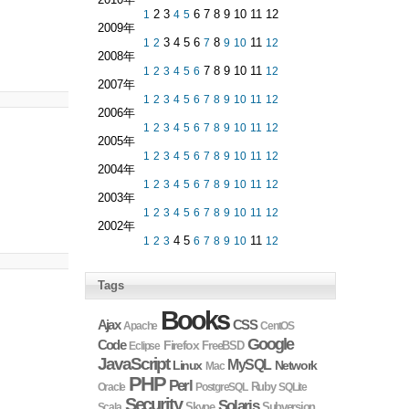
1
2 3
4
5
6 7 8 9 10 11 12
2009年
1
2
3 4 5 6
7
8
9
10
11
12
2008年
1
2
3
4
5
6
7 8 9 10 11
12
2007年
1
2
3
4
5
6
7
8
9
10
11
12
2006年
1
2
3
4
5
6
7
8
9
10
11
12
2005年
1
2
3
4
5
6
7
8
9
10
11
12
2004年
1
2
3
4
5
6
7
8
9
10
11
12
2003年
1
2
3
4
5
6
7
8
9
10
11
12
2002年
1
2
3
4 5
6
7
8
9
10
11
12
Tags
Books
Ajax
CSS
Apache
CentOS
Google
Code
Firefox
Eclipse
FreeBSD
JavaScript
MySQL
Linux
Network
Mac
PHP
Perl
Ruby
Oracle
PostgreSQL
SQLite
Security
Solaris
Skype
Subversion
Scala