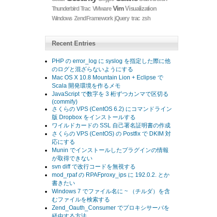
Vim
Visualization
Thunderbird
Trac
VMware
Windows
Zend Framework
jQuery
trac
zsh
Recent Entries
PHP の error_log に syslog を指定した際に他
のログと混ざらないようにする
Mac OS X 10.8 Mountain Lion + Eclipse で
Scala 開発環境を作るメモ
JavaScript で数字を 3 桁ずつカンマで区切る
(commify)
さくらの VPS (CentOS 6.2) にコマンドライン
版 Dropbox をインストールする
ワイルドカードの SSL 自己署名証明書の作成
さくらの VPS (CentOS) の Postfix で DKIM 対
応にする
Munin でインストールしたプラグインの情報
が取得できない
svn diff で改行コードを無視する
mod_rpaf の RPAFproxy_ips に 192.0.2. とか
書きたい
Windows 7 でファイル名に ~ （チルダ）を含
むファイルを検索する
Zend_Oauth_Consumer でプロキシサーバを
経由する方法