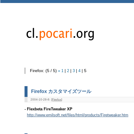
Firefox: (5 / 5)
«
1
|
2
|
3
|
4
| 5
Firefox カスタマイズツール
2004-10-28-8: [
Firefox
]
- Flexbeta FireTweaker XP
http://www.emilsoft.net/files/html/products/Firetweaker.htm