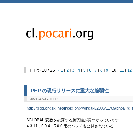
PHP: (10 / 25)
«
1
|
2
|
3
|
4
|
5
|
6
|
7
|
8
|
9
| 10 |
11
|
12
PHP の現行リリースに重大な脆弱性
2005-11-02-2: [
PHP
]
http://blog.ohgaki.net/index.php/yohgaki/2005/11/09/phpa_rc_
$GLOBAL 変数を改変する脆弱性が見つかっています．
4.3.11，5.0.4，5.0.0 用のパッチも公開されている．