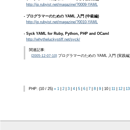
http://jp.rubyist.net/magazine/?0009-YAML
- プログラマーのための YAML 入門 (中級編)
http://jp.rubyist.net/magazine/?0010-YAML
- Syck YAML for Ruby, Python, PHP and OCaml
http://whytheluckystiff.net/syck/
関連記事:
[2005-12-07-10]
プログラマーのための YAML 入門 (実践編
PHP: (10 / 25)
«
1
|
2
|
3
|
4
|
5
|
6
|
7
|
8
|
9
| 10 |
11
|
12
|
13