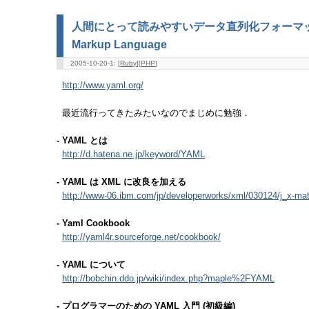
人間にとって読みやすいデータ直列化フォーマット Y
Markup Language
2005-10-20-1: [
Ruby
][
PHP
]
http://www.yaml.org/
最近流行ってきたみたいなのでまじめに勉強．
- YAML とは
http://d.hatena.ne.jp/keyword/YAML
- YAML は XML に改良を加える
http://www-06.ibm.com/jp/developerworks/xml/030124/j_x-mat
- Yaml Cookbook
http://yaml4r.sourceforge.net/cookbook/
- YAML について
http://bobchin.ddo.jp/wiki/index.php?maple%2FYAML
- プログラマーのための YAML 入門 (初級編)