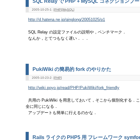
SQL Relay で PHP + MySQL コネクション
2005-10-25-1: [
PHP
][
MySQL
]
http://d.hatena.ne.jp/qinglong/20051025/p1
SQL Relay の設定ファイルの説明や，ベンチマーク．
なんか，とてつもなく遅い．．．
PukiWiki の簡易的 fork のやりかた
2005-10-23-2: [
PHP
]
http://wiki.poyo.jp/read/PHP/PukiWiki/fork_friendly
共用の PukiWiki を用意しておいて，そこから個別化する
全に同じになる．
アップデートも簡単に行えるのかな．
Rails ライクの PHP5 用 フレームワーク symfo