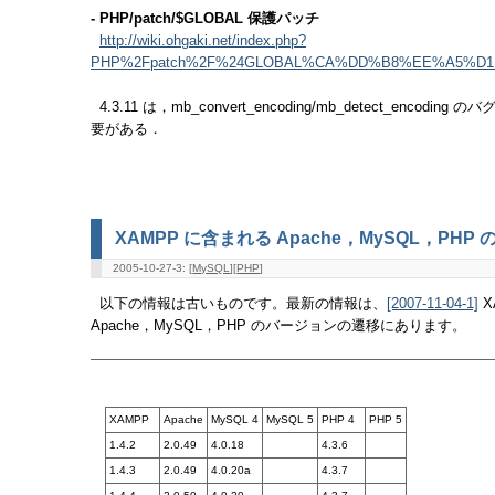
- PHP/patch/$GLOBAL 保護パッチ
http://wiki.ohgaki.net/index.php?
PHP%2Fpatch%2F%24GLOBAL%CA%DD%B8%EE%A5%D1 .
4.3.11 は，mb_convert_encoding/mb_detect_encod
要がある．
XAMPP に含まれる Apache，MySQL，PH
2005-10-27-3: [
MySQL
][
PHP
]
以下の情報は古いものです。最新の情報は、
X
[2007-11-04-1]
Apache，MySQL，PHP のバージョンの遷移にあります。
XAMPP
Apache
MySQL 4
MySQL 5
PHP 4
PHP 5
1.4.2
2.0.49
4.0.18
4.3.6
1.4.3
2.0.49
4.0.20a
4.3.7