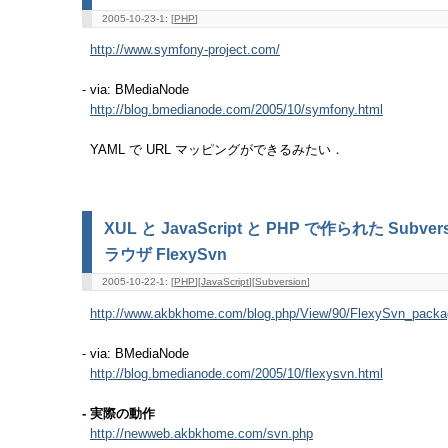
2005-10-23-1: [
PHP
]
http://www.symfony-project.com/
- via: BMediaNode
http://blog.bmedianode.com/2005/10/symfony.html
YAML で URL マッピングができるみたい．
XUL と JavaScript と PHP で作られた Subv
ラウザ FlexySvn
2005-10-22-1: [
PHP
][
JavaScript
][
Subversion
]
http://www.akbkhome.com/blog.php/View/90/FlexySvn_packag
- via: BMediaNode
http://blog.bmedianode.com/2005/10/flexysvn.html
- 実際の動作
http://newweb.akbkhome.com/svn.php