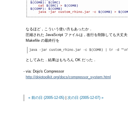
$(COMB):
$(SRC)
cat
$(SRC)
>
$(COMB)
$(COMP):
$(COMB)
java -jar custom_rhino.jar -c
$(COMB)
>
$(CO
なるほど，こういう使い方もあったか．
圧縮された JavaScript ファイルは，改行を削除しても大
Makefile の最終行を
java -jar custom_rhino.jar -c $(COMB) | tr -d "\n
としてみた．結果はもちろん OK だった．
- via: Dojo's Compressor
http://dojotoolkit.org/docs/compressor_system.html
« 前の日 (2005-12-05)
|
次の日 (2005-12-07) »