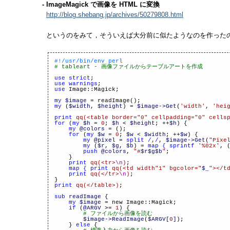
- ImageMagick で画像を HTML に変換
http://blog.shebang.jp/archives/50279808.html
というのをみて，そういえば大分前に似たようなのを作った
#!/usr/bin/env perl
# tableart - 画像ファイルからテーブルアートを作成
use strict
;
use warnings
;
use
Image::Magick;
my
$image
= readImage();
my
(
$width
,
$height
) =
$image->Get
(
'width'
,
'hei
print
qq(<table border="0" cellpadding="0" cells
for
(
my
$h
=
0
;
$h
<
$height
; ++
$h
) {
my
@colors
= ();
for
(
my
$w
=
0
;
$w
<
$width
; ++
$w
) {
my
@pixel
=
split
/
,
/
,
$image->Get
(
"Pixe
my
(
$r
,
$g
,
$b
) =
map {
sprintf
'%02x'
, 
push
@colors
,
"#
$r$g$b
"
;
}
print
qq(<tr>
\n
)
;
map {
print
qq(<td width"1" bgcolor="
$_
"></t
print
qq(</tr>
\n
)
;
}
print
qq(</table>)
;
sub
readImage
{
my
$image
= new Image::Magick;
if
(
@ARGV
>=
1
) {
# ファイルから画像を読む
$image->ReadImage
(
$ARGV[
0
]
);
}
else
{