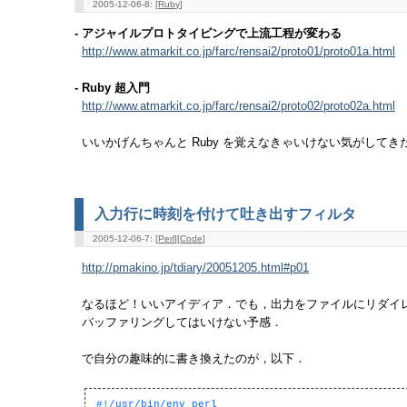
2005-12-06-8: [
Ruby
]
- アジャイルプロトタイピングで上流工程が変わる
http://www.atmarkit.co.jp/farc/rensai2/proto01/proto01a.html
- Ruby 超入門
http://www.atmarkit.co.jp/farc/rensai2/proto02/proto02a.html
いいかげんちゃんと Ruby を覚えなきゃいけない気がしてきた
入力行に時刻を付けて吐き出すフィルタ
2005-12-06-7: [
Perl
][
Code
]
http://pmakino.jp/tdiary/20051205.html#p01
なるほど！いいアイディア．でも，出力をファイルにリダイ
バッファリングしてはいけない予感．
で自分の趣味的に書き換えたのが，以下．
#!/usr/bin/env perl