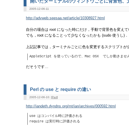
開いたターミナルのウィンドウごとに背景色、
2005-12-06-11
http://advweb.seesaa.net/article/10308927.html
自分の場合は root になった時にだけ，手動で背景色を変え
でも，root になることって少なくなったかも (sudo 使うし)．
上記記事では，ターミナルごとに色を変更するスクリプトが
AppleScript を使っているので、Mac OSX でしか動きませ
だそうです…
Perl の use と require の違い
2005-12-06-10: [
Perl
]
http://iandeth.dyndns.org/mt/ian/archives/000592.html
use はコンパイル時に評価される
require は実行時に評価される