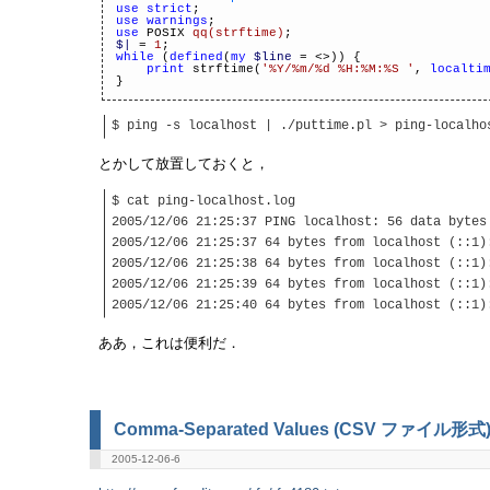
use strict
;
use warnings
;
use
POSIX
qq(strftime)
;
$|
=
1
;
while
(
defined
(
my
$line
= <>)) {
print
strftime(
'%Y/%m/%d %H:%M:%S '
,
localti
}
$ ping -s localhost | ./puttime.pl > ping-localho
とかして放置しておくと，
$ cat ping-localhost.log
2005/12/06 21:25:37 PING localhost: 56 data bytes
2005/12/06 21:25:37 64 bytes from localhost (::1)
2005/12/06 21:25:38 64 bytes from localhost (::1)
2005/12/06 21:25:39 64 bytes from localhost (::1)
2005/12/06 21:25:40 64 bytes from localhost (::1)
ああ，これは便利だ．
Comma-Separated Values (CSV ファイル形式
2005-12-06-6