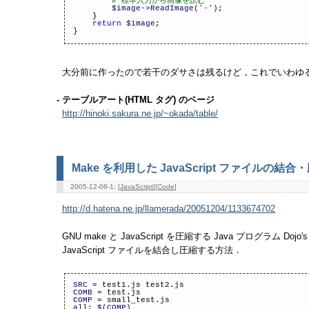
# 標準入力から画像を読む
$image->ReadImage
(
'-'
);
}
return
$image
;
}
大分前に作ったので若干のダサさは残るけど，これでいわゆ
- テーブルアート(HTML タグ) のページ
http://hinoki.sakura.ne.jp/~okada/table/
Make を利用した JavaScript ファイルの結合
2005-12-06-1: [
JavaScript
][
Code
]
http://d.hatena.ne.jp/llamerada/20051204/1133674702
GNU make と JavaScript を圧縮する Java プログラム Dojo's
JavaScript ファイルを結合し圧縮する方法．
SRC
= test1.js test2.js
COMB
= test.js
COMP
= small_test.js
all:
$(COMP)