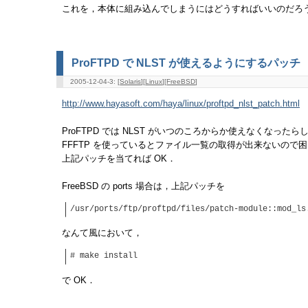
これを，本体に組み込んでしまうにはどうすればいいのだろ
ProFTPD で NLST が使えるようにするパッチ
2005-12-04-3: [
Solaris
][
Linux
][
FreeBSD
]
http://www.hayasoft.com/haya/linux/proftpd_nlst_patch.html
ProFTPD では NLST がいつのころからか使えなくなったら
FFFTP を使っているとファイル一覧の取得が出来ないので
上記パッチを当てれば OK．
FreeBSD の ports 場合は，上記パッチを
/usr/ports/ftp/proftpd/files/patch-module::mod_ls
なんて風において，
# make install
で OK．