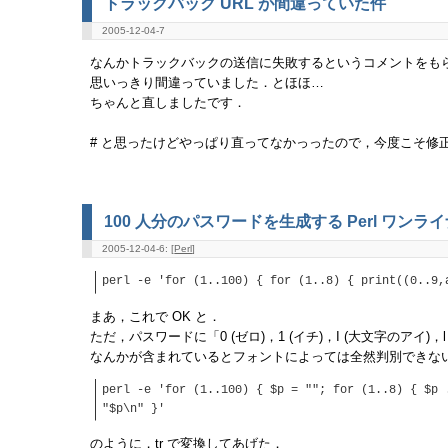
トラックバック URL が間違っていた件
2005-12-04-7
なんかトラックバックの送信に失敗するというコメントをも
思いっきり間違っていました．とほほ…
ちゃんと直しましたです．
# と思ったけどやっぱり直ってなかっったので，今度こそ修正しました (
100 人分のパスワードを生成する Perl ワンラ
2005-12-04-6: [
Perl
]
perl -e 'for (1..100) { for (1..8) { print((0..9,
まあ，これで OK と．
ただ，パスワードに「0 (ゼロ)，1 (イチ)，I (大文字のアイ)，
なんかが含まれているとフォントによっては全然判別できな
perl -e 'for (1..100) { $p = ""; for (1..8) { $p 
"$p\n" }'
のように，tr で変換してあげた．