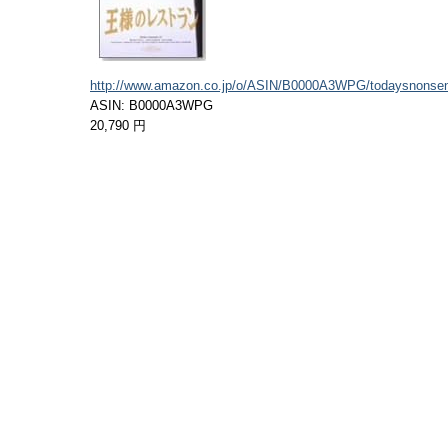
http://www.amazon.co.jp/o/ASIN/B0000A3WPG/todaysnonsen
ASIN: B0000A3WPG
20,790 円