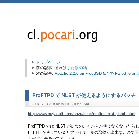
トップページ
前の記事:
それはまた別の話
次の記事:
Apache 2.2.0 on FreeBSD 5.4 で Failed to enable
ProFTPD で NLST が使えるようにするパッチ
2005-12-04-3: [
Solaris
][
Linux
][
FreeBSD
]
http://www.hayasoft.com/haya/linux/proftpd_nlst_patch.html
ProFTPD では NLST がいつのころからか使えなくなったら
FFFTP を使っているとファイル一覧の取得が出来ないので
上記パッチを当てれば OK．