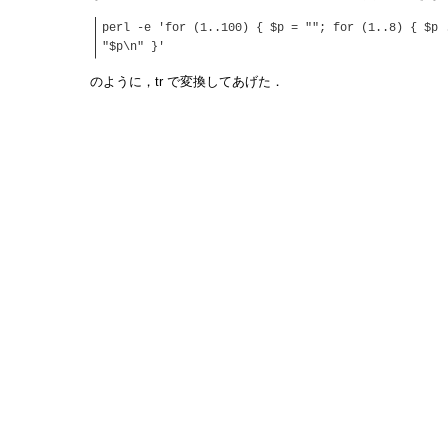
perl -e 'for (1..100) { $p = ""; for (1..8) { $p 
"$p\n" }'
のように，tr で変換してあげた．