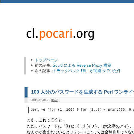
トップページ
前の記事:
Squid による Reverse Proxy 構築
次の記事:
トラックバック URL が間違っていた件
100 人分のパスワードを生成する Perl ワンラ
2005-12-04-6: [
Perl
]
perl -e 'for (1..100) { for (1..8) { print((0..9,
まあ，これで OK と．
ただ，パスワードに「0 (ゼロ)，1 (イチ)，I (大文字のアイ)，
なんかが含まれているとフォントによっては全然判別できな