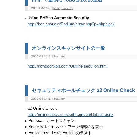
2005-04-14-3: [
PHP
][
Security
]
- Using PHP to Automate Security
http://ken.coar.org/Podium/show.php?p=phpblock
オンラインスキャンサイトの一覧
2005-04-14-2: [
Security
]
http://cowscorpion.com/Outline/secu_on.html
セキュリティホールチェック a2 Online-Check
2005-04-14-1: [
Security
]
- a2 Online-Check
http://onlinecheck.emsisoft.com/en/Default.aspx
o Portscan: ポートスキャン
o Security-Testi: ネットワーク情報のを表示
o Exploit-Test: IE の Exploit のテスト