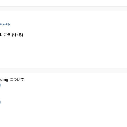
ary.zip
enSSL に含まれる)
ncoding について
l
l