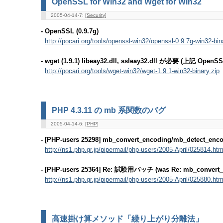
OpenSSL for Win32 and Wget for Win32
2005-04-14-7: [
Security
]
- OpenSSL (0.9.7g)
http://pocari.org/tools/openssl-win32/openssl-0.9.7g-win32-bin
- wget (1.9.1) libeay32.dll, ssleay32.dll が必要 (上記 Op
http://pocari.org/tools/wget-win32/wget-1.9.1-win32-binary.zip
PHP 4.3.11 の mb 系関数のバグ
2005-04-14-6: [
PHP
]
- [PHP-users 25298] mb_convert_encoding/mb_detect_e
http://ns1.php.gr.jp/pipermail/php-users/2005-April/025814.htm
- [PHP-users 25364] Re: 試験用パッチ (was Re: mb_convert_
http://ns1.php.gr.jp/pipermail/php-users/2005-April/025880.htm
高速掛け算メソッド「繰り上がり分離法」