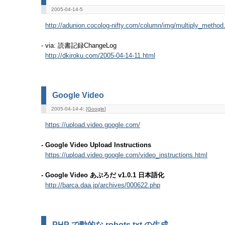
2005-04-14-5
http://adunion.cocolog-nifty.com/column/img/multiply_method.
- via: 読書記録ChangeLog
http://dkiroku.com/2005-04-14-11.html
Google Video
2005-04-14-4: [
Google
]
https://upload.video.google.com/
- Google Video Upload Instructions
https://upload.video.google.com/video_instructions.html
- Google Video あぷろだ v1.0.1 日本語化
http://barca.daa.jp/archives/000622.php
PHP で動的な robots.txt の生成