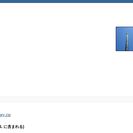
ary.zip
enSSL に含まれる)