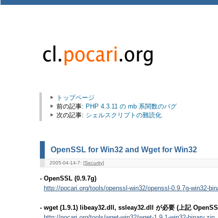
トップページ
前の記事:
PHP 4.3.11 の mb 系関数のバグ
次の記事:
シェルスクリプトの難読化
OpenSSL for Win32 and Wget for Win32
2005-04-14-7: [
Security
]
- OpenSSL (0.9.7g)
http://pocari.org/tools/openssl-win32/openssl-0.9.7g-win32-bin
- wget (1.9.1) libeay32.dll, ssleay32.dll が必要 (上記 Op
http://pocari.org/tools/wget-win32/wget-1.9.1-win32-binary.zip