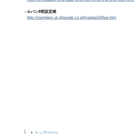
- ルパン8世設定画
http://members.at.infoseek.co.jp/typerlpn3/8sei.htm
トップページ