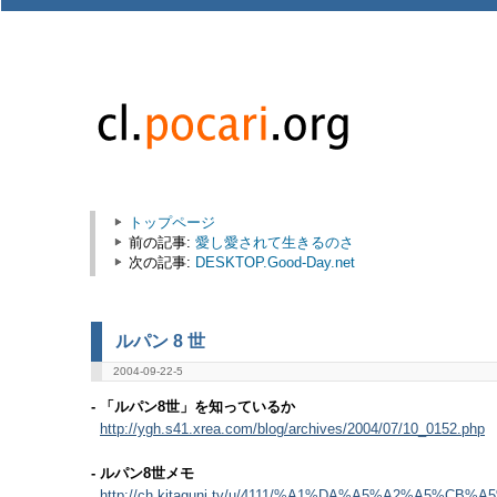
トップページ
前の記事:
愛し愛されて生きるのさ
次の記事:
DESKTOP.Good-Day.net
ルパン 8 世
2004-09-22-5
- 「ルパン8世」を知っているか
http://ygh.s41.xrea.com/blog/archives/2004/07/10_0152.php
- ルパン8世メモ
http://ch.kitaguni.tv/u/4111/%A1%DA%A5%A2%A5%C