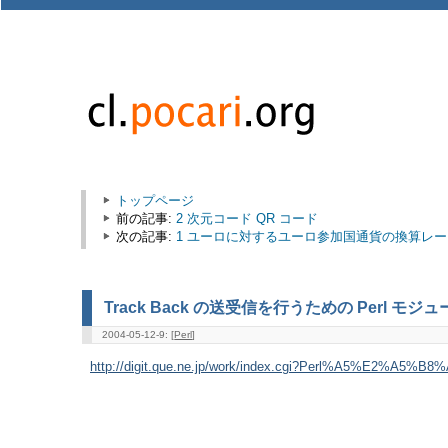
トップページ
前の記事:
2 次元コード QR コード
次の記事:
1 ユーロに対するユーロ参加国通貨の換算レー
Track Back の送受信を行うための Perl モジュール 
2004-05-12-9: [
Perl
]
http://digit.que.ne.jp/work/index.cgi?Perl%A5%E2%A