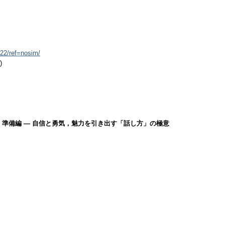
22/ref=nosim/
)
スピーチ〈上〉準備編 ― 自信と勇気，魅力を引き出す「話し方」の極意