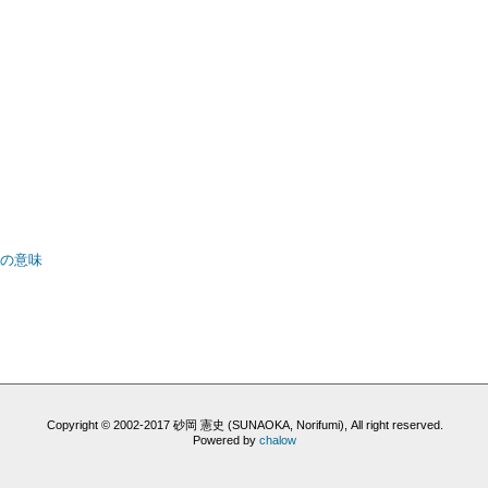
術の意味
Copyright © 2002-2017 砂岡 憲史 (SUNAOKA, Norifumi), All right reserved.
Powered by
chalow