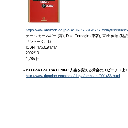
http://www.amazon.co.jp/o/ASIN/4763194747/todaysnonsenc-
デール カーネギー (著), Dale Carnegie (原著), 宮崎 伸治 (翻訳
サンマーク出版
ISBN: 4763194747
2002/10
1,785 円
- Passion For The Future: 人生を変える黄金の
http://www.ringolab.com/note/daiya/archives/001456.html