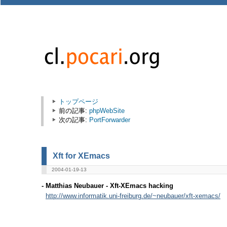
トップページ
前の記事:
phpWebSite
次の記事:
PortForwarder
Xft for XEmacs
2004-01-19-13
- Matthias Neubauer - Xft-XEmacs hacking
http://www.informatik.uni-freiburg.de/~neubauer/xft-xemacs/