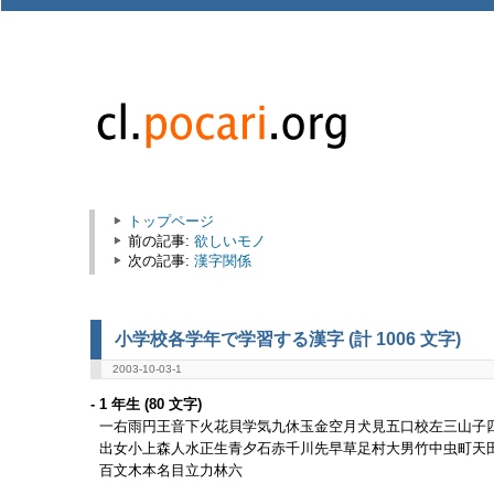
トップページ
前の記事:
欲しいモノ
次の記事:
漢字関係
小学校各学年で学習する漢字 (計 1006 文字)
2003-10-03-1
- 1 年生 (80 文字)
一右雨円王音下火花貝学気九休玉金空月犬見五口校左三山子
出女小上森人水正生青夕石赤千川先早草足村大男竹中虫町天
百文木本名目立力林六