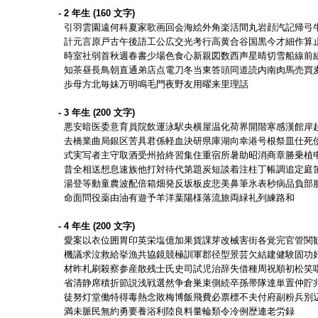
- 2 年生 (160 文字)
引羽雲園遠何科夏家歌画回会海絵外角楽活間丸岩顔汽記帰弓
計元言原戸古午後語工公広交光考行高黄合谷国黒今才細作算
時室社弱首秋週春書少場色食心新親図数西声星晴切雪船線前
知茶昼長鳥朝直通弟店点電刀冬当東答頭同道読内南肉馬売買
歩母方北毎妹万明鳴毛門夜野友用曜来里理話
- 3 年生 (200 文字)
悪安暗医委意育員院飲運泳駅央横屋温化荷界開階寒感漢館岸
去橋業曲局銀区苦具君係軽血決研県庫湖向幸港号根祭皿仕死
式実写者主守取酒受州拾終習集住重宿所暑助昭消商章勝乗植
昔全相送想息速族他打対待代第題炭短談着注柱丁帳調追定庭
湯登等動童農波配倍箱畑発反坂板皮悲美鼻筆氷表秒病品負部
命面問役薬由油有遊予羊洋葉陽様落流旅両緑礼列練路和
- 4 年生 (200 文字)
愛案以衣位囲胃印英栄塩億加果貨課芽改械害街各覚完官管関
機議求泣救給挙漁共協鏡競極訓軍郡径型景芸欠結建健験固功
材昨札刷殺察参産散残士氏史司試児治辞失借種周祝順初松笑
省清静席積折節説浅戦選然争倉巣束側続卒孫帯隊達単置仲貯
徒努灯堂働特得毒熱念敗梅博飯飛費必票標不夫付府副粉兵別
満未脈民無約勇要養浴利陸良料量輪類令冷例歴連老労録