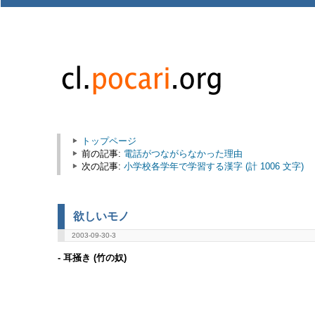
トップページ
前の記事:
電話がつながらなかった理由
次の記事:
小学校各学年で学習する漢字 (計 1006 文字)
欲しいモノ
2003-09-30-3
- 耳掻き (竹の奴)