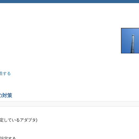
を改造する
の対策
NAT を設定しているアダプタ)
トに設定する。