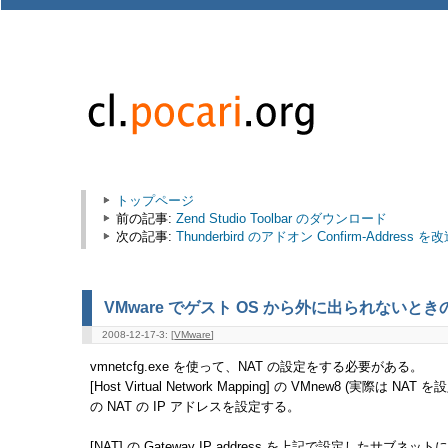
トップページ
前の記事:
Zend Studio Toolbar のダウンロード
次の記事:
Thunderbird のアドオン Confirm-Address 
VMware でゲスト OS から外に出られないとき
2008-12-17-3: [
VMware
]
vmnetcfg.exe を使って、NAT の設定をする必要がある。
[Host Virtual Network Mapping] の VMnew8 (実際は 
の NAT の IP アドレスを設定する。
[NAT] の Gateway IP address を上記で設定したサブネッ