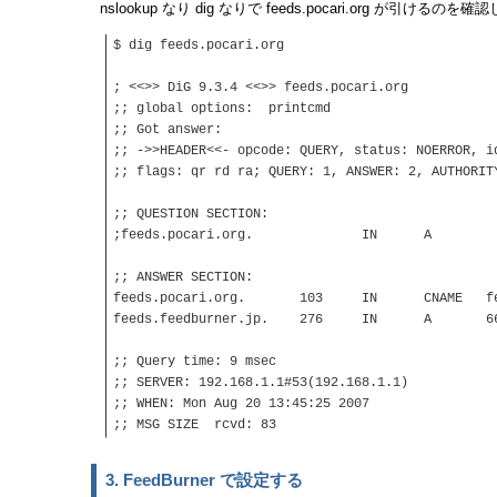
nslookup なり dig なりで feeds.pocari.org が引けるのを
$ dig feeds.pocari.org
; <<>> DiG 9.3.4 <<>> feeds.pocari.org
;; global options: printcmd
;; Got answer:
;; ->>HEADER<<- opcode: QUERY, status: NOERROR, i
;; flags: qr rd ra; QUERY: 1, ANSWER: 2, AUTHORIT
;; QUESTION SECTION:
;feeds.pocari.org. IN A
;; ANSWER SECTION:
feeds.pocari.org. 103 IN CNAME feeds.
feeds.feedburner.jp. 276 IN A 66.1
;; Query time: 9 msec
;; SERVER: 192.168.1.1#53(192.168.1.1)
;; WHEN: Mon Aug 20 13:45:25 2007
;; MSG SIZE rcvd: 83
3. FeedBurner で設定する