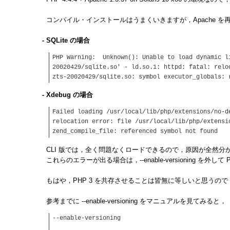
コンパイル・インストールはうまくいきますが，Apache 
- SQLite の場合
PHP Warning: Unknown(): Unable to load dynamic l
20020429/sqlite.so' - ld.so.1: httpd: fatal: relo
zts-20020429/sqlite.so: symbol executor_globals: 
- Xdebug の場合
Failed loading /usr/local/lib/php/extensions/no-
relocation error: file /usr/local/lib/php/extensi
zend_compile_file: referenced symbol not found
CLI 版では，全く問題なくロードできるので，原因が全然分
これらのエラーが出る場合は，--enable-versioning を
もはや，PHP 3 を共存させることは皆無に等しいと思うので，--e
参考までに --enable-versioning をマニュアルを見てみると，
--enable-versioning