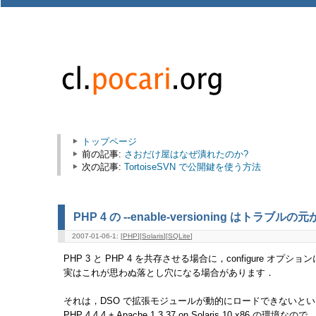
トップページ
前の記事:
さおだけ屋はなぜ潰れたのか?
次の記事:
TortoiseSVN で公開鍵を使う方法
PHP 4 の --enable-versioning はトラブルの
2007-01-06-1: [
PHP
][
Solaris
][
SQLite
]
PHP 3 と PHP 4 を共存させる場合に，configure オプションに -
実はこれが思わぬ落とし穴になる場合があります．
それは，DSO で拡張モジュールが動的にロードできないと
PHP 4.4.4 + Apache 1.3.37 on Solaris 10 x8