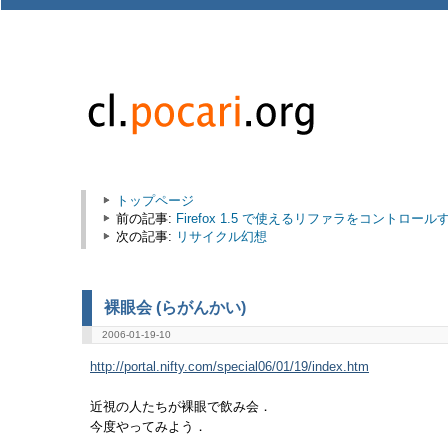
トップページ
前の記事:
Firefox 1.5 で使えるリファラをコントロールする
次の記事:
リサイクル幻想
裸眼会 (らがんかい)
2006-01-19-10
http://portal.nifty.com/special06/01/19/index.htm
近視の人たちが裸眼で飲み会．
今度やってみよう．