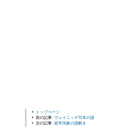
トップページ
前の記事:
ヴォイニッチ写本の謎
次の記事:
超常現象の謎解き