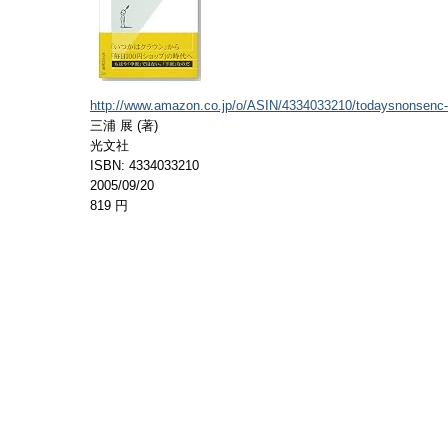
http://www.amazon.co.jp/o/ASIN/4334033210/todaysnonsenc-
三浦 展 (著)
光文社
ISBN: 4334033210
2005/09/20
819 円