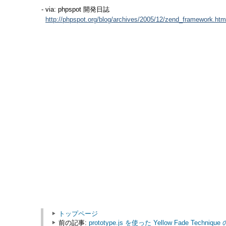
- via: phpspot 開発日誌
http://phpspot.org/blog/archives/2005/12/zend_framework.htm
トップページ
前の記事:
prototype.js を使った Yellow Fade Techniq