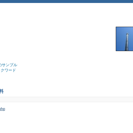
ue のサンプル
ックワード
料
php