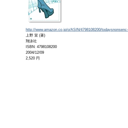
http://www.amazon.co.jp/o/ASIN/4798108200/todaysnonsenc-
上野 宣 (著)
翔泳社
ISBN: 4798108200
2004/12/09
2,520 円