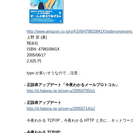
http://www.amazon.co.jp/o/ASIN/479810941X/todaysnonsenc-
上野 宣 (著)
翔泳社
ISBN: 479810941X
2005/06/17
2,625 円
typo が多いそうなので，注意．
- 正誤表アップデート「今夜わかるメールプロトコル」
http://d.hatena.ne.jp/sen-u/20050705/p1
- 正誤表アップデート
http://d.hatena.ne.jp/sen-u/20050714/p2
今夜わかる TCP/IP，今夜わかる HTTP と共に，ネット
- 今夜わかる TCP/IP: