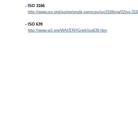
- ISO 3166
http://www.iso.org/iso/en/prods-services/iso3166ma/02iso-3166-
- ISO 639
http://www.w3.org/WAI/ER/IG/ert/iso639.htm