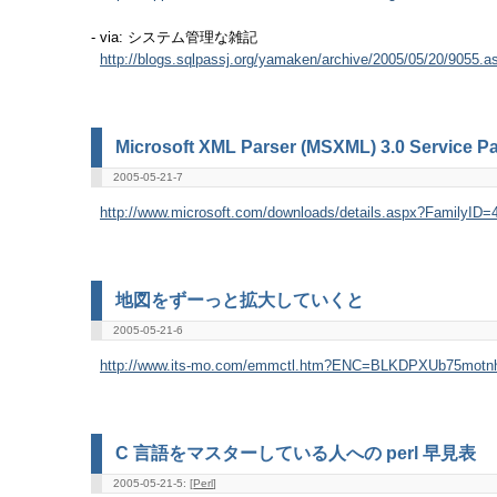
- via: システム管理な雑記
http://blogs.sqlpassj.org/yamaken/archive/2005/05/20/9055.a
Microsoft XML Parser (MSXML) 3.0 Service Pa
2005-05-21-7
http://www.microsoft.com/downloads/details.aspx?FamilyID=4
地図をずーっと拡大していくと
2005-05-21-6
http://www.its-mo.com/emmctl.htm?ENC=BLKDPXUb75motn
C 言語をマスターしている人への perl 早見表
2005-05-21-5: [
Perl
]