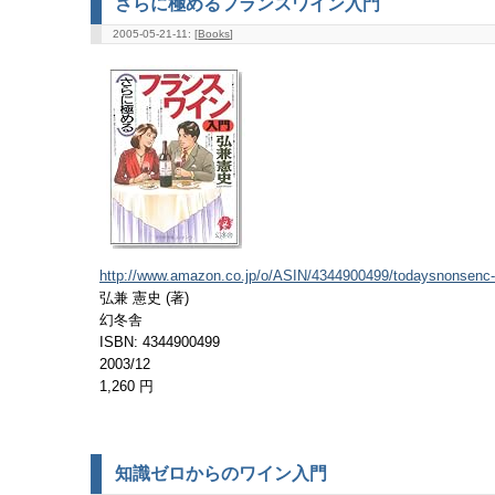
さらに極めるフランスワイン入門
2005-05-21-11: [
Books
]
http://www.amazon.co.jp/o/ASIN/4344900499/todaysnonsenc-
弘兼 憲史 (著)
幻冬舎
ISBN: 4344900499
2003/12
1,260 円
知識ゼロからのワイン入門