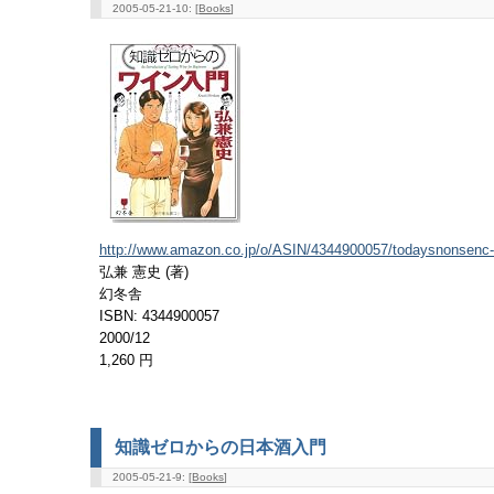
2005-05-21-10: [
Books
]
http://www.amazon.co.jp/o/ASIN/4344900057/todaysnonsenc-
弘兼 憲史 (著)
幻冬舎
ISBN: 4344900057
2000/12
1,260 円
知識ゼロからの日本酒入門
2005-05-21-9: [
Books
]