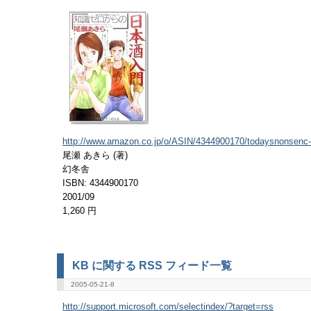
http://www.amazon.co.jp/o/ASIN/4344900170/todaysnonsenc-
尾瀬 あきら (著)
幻冬舎
ISBN: 4344900170
2001/09
1,260 円
KB に関する RSS フィード一覧
2005-05-21-8
http://support.microsoft.com/selectindex/?target=rss