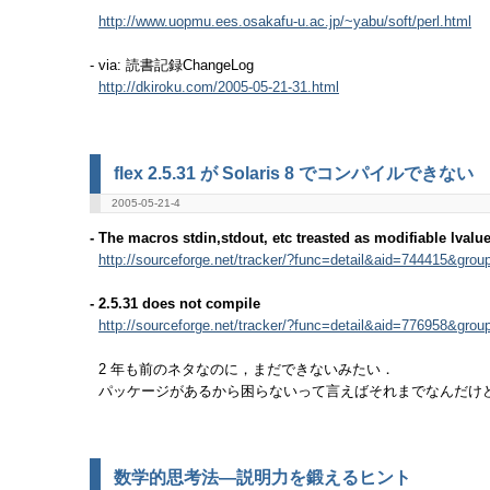
http://www.uopmu.ees.osakafu-u.ac.jp/~yabu/soft/perl.html
- via: 読書記録ChangeLog
http://dkiroku.com/2005-05-21-31.html
flex 2.5.31 が Solaris 8 でコンパイルできない
2005-05-21-4
- The macros stdin,stdout, etc treasted as modifiable lvalu
http://sourceforge.net/tracker/?func=detail&aid=744415&grou
- 2.5.31 does not compile
http://sourceforge.net/tracker/?func=detail&aid=776958&grou
2 年も前のネタなのに，まだできないみたい．
パッケージがあるから困らないって言えばそれまでなんだけ
数学的思考法―説明力を鍛えるヒント