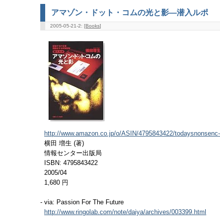
アマゾン・ドット・コムの光と影―潜入ルポ
2005-05-21-2: [
Books
]
http://www.amazon.co.jp/o/ASIN/4795843422/todaysnonsenc-
横田 増生 (著)
情報センター出版局
ISBN: 4795843422
2005/04
1,680 円
- via: Passion For The Future
http://www.ringolab.com/note/daiya/archives/003399.html