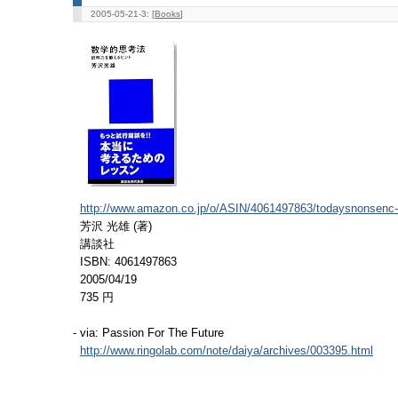
2005-05-21-3: [
Books
]
http://www.amazon.co.jp/o/ASIN/4061497863/todaysnonsenc-
芳沢 光雄 (著)
講談社
ISBN: 4061497863
2005/04/19
735 円
- via: Passion For The Future
http://www.ringolab.com/note/daiya/archives/003395.html