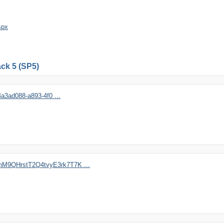
spx
ck 5 (SP5)
a3ad088-a893-4f0 ...
hM9QHrstT2Q4tvyE3rk7T7K ...