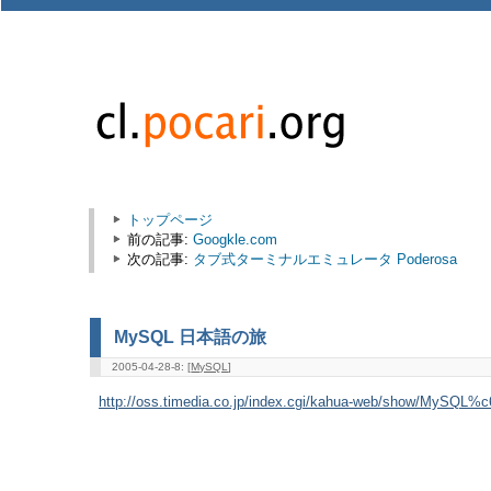
トップページ
前の記事:
Googkle.com
次の記事:
タブ式ターミナルエミュレータ Poderosa
MySQL 日本語の旅
2005-04-28-8: [
MySQL
]
http://oss.timedia.co.jp/index.cgi/kahua-web/show/MyS