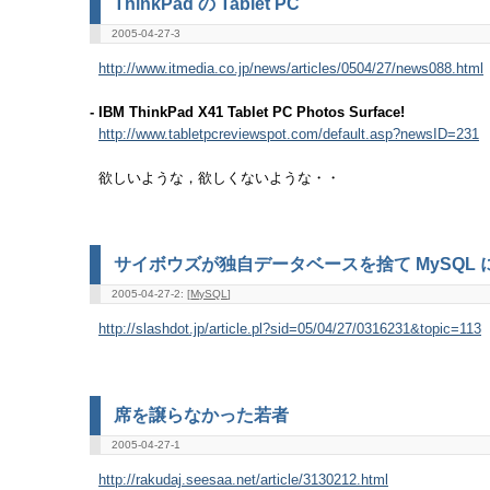
ThinkPad の Tablet PC
2005-04-27-3
http://www.itmedia.co.jp/news/articles/0504/27/news088.html
- IBM ThinkPad X41 Tablet PC Photos Surface!
http://www.tabletpcreviewspot.com/default.asp?newsID=231
欲しいような，欲しくないような・・
サイボウズが独自データベースを捨て MySQL 
2005-04-27-2: [
MySQL
]
http://slashdot.jp/article.pl?sid=05/04/27/0316231&topic=113
席を譲らなかった若者
2005-04-27-1
http://rakudaj.seesaa.net/article/3130212.html