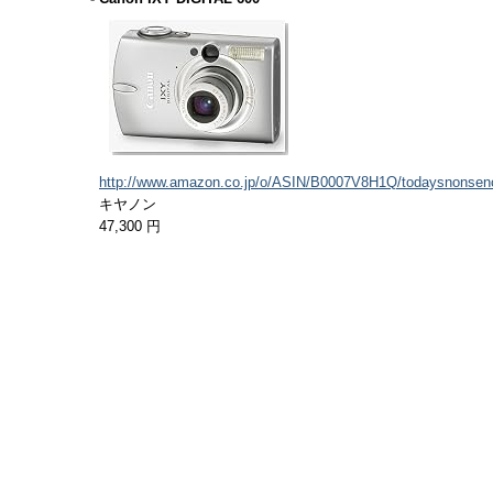
http://www.amazon.co.jp/o/ASIN/B0007V8H1Q/todaysnonsenc
キヤノン
47,300 円