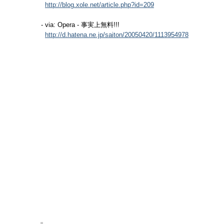
http://blog.xole.net/article.php?id=209
- via: Opera - 事実上無料!!!
http://d.hatena.ne.jp/saiton/20050420/1113954978