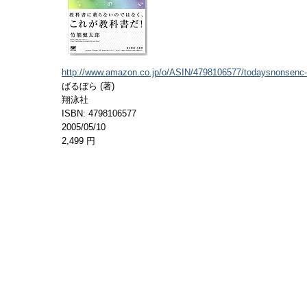
http://www.amazon.co.jp/o/ASIN/4798106577/todaysnonsenc-
ばるぼら (著)
翔泳社
ISBN: 4798106577
2005/05/10
2,499 円