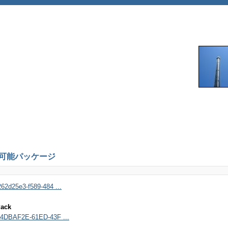
1 再頒布可能パッケージ
62d25e3-f589-484 ...
Pack
=04DBAF2E-61ED-43F ...