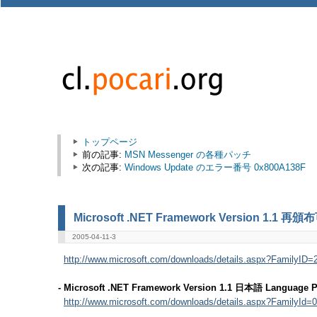
トップページ
前の記事:
MSN Messenger の各種パッチ
次の記事:
Windows Update のエラー番号 0x800A138F
Microsoft .NET Framework Version 1.
2005-04-11-3
http://www.microsoft.com/downloads/details.aspx?FamilyID=2
- Microsoft .NET Framework Version 1.1 日本語 Language 
http://www.microsoft.com/downloads/details.aspx?FamilyId