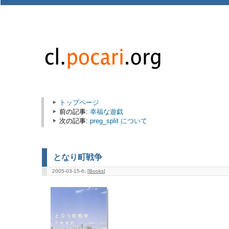
トップページ
前の記事:
幸福な遊戯
次の記事:
preg_split について
となり町戦争
2005-03-15-6: [
Books
]