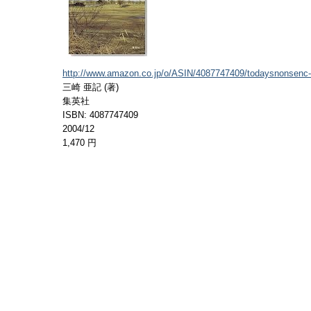
http://www.amazon.co.jp/o/ASIN/4087747409/todaysnonsenc-
三崎 亜記 (著)
集英社
ISBN: 4087747409
2004/12
1,470 円