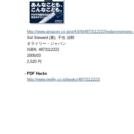
http://www.amazon.co.jp/o/ASIN/4873112222/todaysnonsenc-
Sid Steward (著), 千住 治郎
オライリー・ジャパン
ISBN: 4873112222
2005/03
2,520 円
- PDF Hacks
http://www.oreilly.co.jp/books/4873112222/