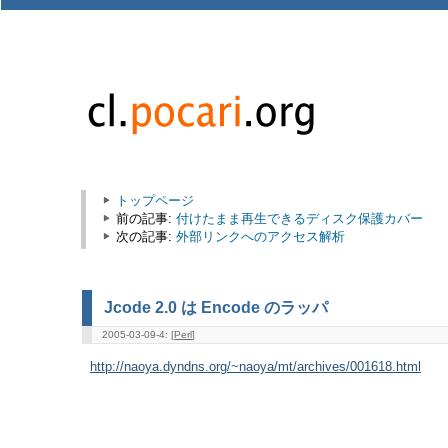
トップページ
前の記事:
付けたまま再生できるディスク保護カバー
次の記事:
外部リンクへのアクセス解析
Jcode 2.0 は Encode のラッパ
2005-03-09-4: [
Perl
]
http://naoya.dyndns.org/~naoya/mt/archives/001618.html