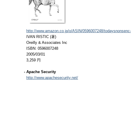
http://www.amazon.co.jp/o/ASIN/0596007248/todaysnonsenc-
IVAN RISTIC (著)
Oreilly & Associates Inc
ISBN: 0596007248
2005/03/01
3,259 円
- Apache Security
http://www.apachesecurity.net/