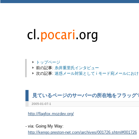
トップページ
前の記事:
糸井重里氏インタビュー
次の記事:
迷惑メール対策として i モード宛メールにお
見ているページのサーバーの所在地をフラッグで教え
2005-01-07-1
http://flagfox.mozdev.org/
- via: Going My Way:
http://kengo.preston-net.com/archives/001726.shtml#001726