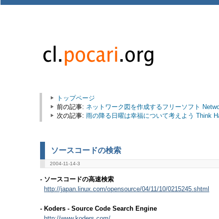
トップページ
前の記事:
ネットワーク図を作成するフリーソフト Network 
次の記事:
雨の降る日曜は幸福について考えよう Think Happy Th
ソースコードの検索
2004-11-14-3
- ソースコードの高速検索
http://japan.linux.com/opensource/04/11/10/0215245.shtml
- Koders - Source Code Search Engine
http://www.koders.com/