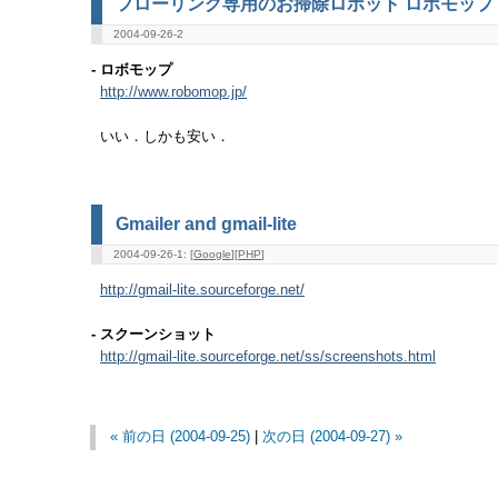
フローリング専用のお掃除ロボット ロボモップ
2004-09-26-2
- ロボモップ
http://www.robomop.jp/
いい．しかも安い．
Gmailer and gmail-lite
2004-09-26-1: [
Google
][
PHP
]
http://gmail-lite.sourceforge.net/
- スクーンショット
http://gmail-lite.sourceforge.net/ss/screenshots.html
« 前の日 (2004-09-25)
|
次の日 (2004-09-27) »