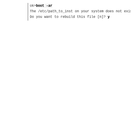
ok>
boot -ar
The /etc/path_to_inst on your system does not exi
Do you want to rebuild this file [n]?
y