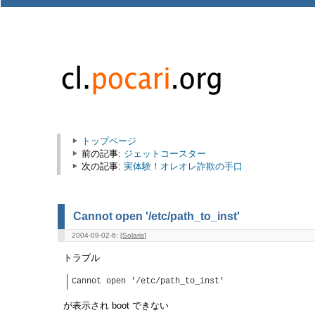
トップページ
前の記事:
ジェットコースター
次の記事:
実体験！オレオレ詐欺の手口
Cannot open '/etc/path_to_inst'
2004-09-02-6: [
Solaris
]
トラブル
Cannot open '/etc/path_to_inst'
が表示され boot できない