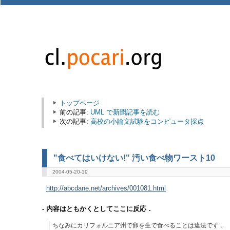
トップページ
前の記事:
UML で新聞記事を読む
次の記事:
高校の小論文試験をコンピュータ採点
"食べてはいけない!" 汚い食べ物ワースト10
2004-05-20-19
http://abcdane.net/archives/001081.html
- 内容はともかくとしてここに反応．
ちなみにカリフォルニア州で卵を生で食べることは違法です．