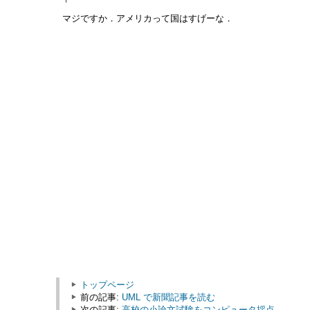
マジですか．アメリカって国はすげーな．
トップページ
前の記事:
UML で新聞記事を読む
次の記事:
高校の小論文試験をコンピュータ採点