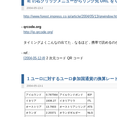
IE の右クリックメニューからリンク先 URL を Q
2004-05-13-2
http://www.forest.impress.co.jp/article/2004/05/13/qrwindow.h
- qrcode.org
http://jp.qrcode.org/
タイミングよくこんなの出てた．なるほど，携帯で読めるの
- ref.:
2 次元コード QR コード
[2004-05-12-8]
1 ユーロに対するユーロ参加国通貨の換算レー
2004-05-13-1
アイルランド
0.787564
アイルランドポンド
IEP
イタリア
1936.27
イタリアリラ
ITL
オーストリア
13.7603
オーストリアシリング
ATS
オランダ
2.20371
オランダギルダー
NLG