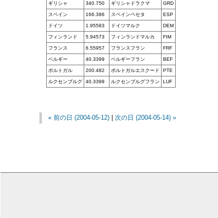
ギリシャ
340.750
ギリシャドラクマ
GRD
スペイン
166.386
スペインペセタ
ESP
ドイツ
1.95583
ドイツマルク
DEM
フィンランド
5.94573
フィンランドマルカ
FIM
フランス
6.55957
フランスフラン
FRF
ベルギー
40.3399
ベルギーフラン
BEF
ポルトガル
200.482
ポルトガルエスクード
PTE
ルクセンブルグ
40.3399
ルクセンブルグフラン
LUF
« 前の日 (2004-05-12)
|
次の日 (2004-05-14) »