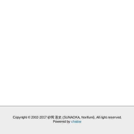
Copyright © 2002-2017 砂岡 憲史 (SUNAOKA, Norifumi), All right reserved.
Powered by
chalow