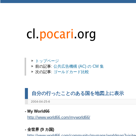
トップページ
前の記事:
公共広告機構 (AC) の CM 集
次の記事:
ゴールドカード比較
自分の行ったことのある国を地図上に表示
2004-04-25-6
- My World66
http://www.world66.com/myworld66/
- 全世界 (9 カ国)
http://www.world66.com/community/mymaps/worldmap?vis