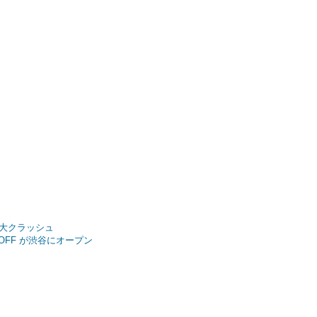
地球大クラッシュ
@OFF が渋谷にオープン