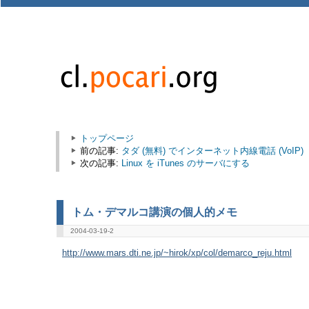
トップページ
前の記事:
タダ (無料) でインターネット内線電話 (VoIP)
次の記事:
Linux を iTunes のサーバにする
トム・デマルコ講演の個人的メモ
2004-03-19-2
http://www.mars.dti.ne.jp/~hirok/xp/col/demarco_reju.html