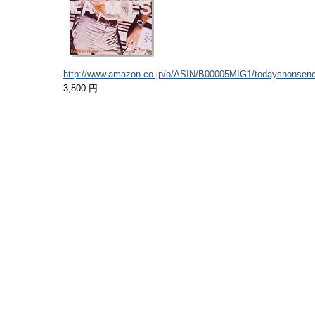
http://www.amazon.co.jp/o/ASIN/B00005MIG1/todaysnonsenc
3,800 円