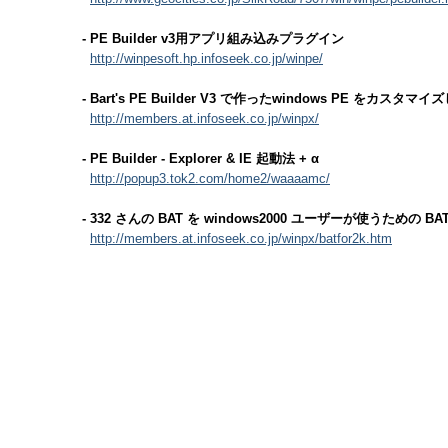
- PE Builder v3用アプリ組み込みプラグイン
http://winpesoft.hp.infoseek.co.jp/winpe/
- Bart's PE Builder V3 で作ったwindows PE をカスタマ
http://members.at.infoseek.co.jp/winpx/
- PE Builder - Explorer & IE 起動法 + α
http://popup3.tok2.com/home2/waaaamc/
- 332 さんの BAT を windows2000 ユーザーが使うための 
http://members.at.infoseek.co.jp/winpx/batfor2k.htm