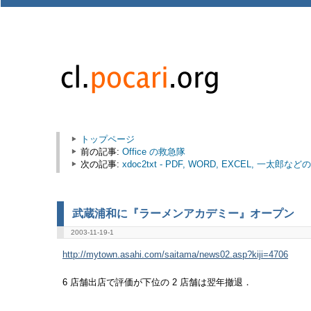
トップページ
前の記事:
Office の救急隊
次の記事:
xdoc2txt - PDF, WORD, EXCEL,
武蔵浦和に『ラーメンアカデミー』オープン
2003-11-19-1
http://mytown.asahi.com/saitama/news02.asp?kiji=4706
6 店舗出店で評価が下位の 2 店舗は翌年撤退．