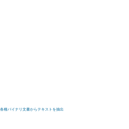
 一太郎などの各種バイナリ文書からテキストを抽出