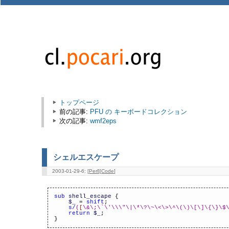
トップページ
前の記事:
PFU の キーボードコレクション
次の記事:
wmf2eps
シェルエスケープ
2003-01-29-6: [
Perl
][
Code
]
sub
shell_escape
{
$_
=
shift
;
s/
(
[
\&\;\`\'\\\"\|\*\?\~\<\>\^\(\)\[\]\{\}\$
return
$_
;
}