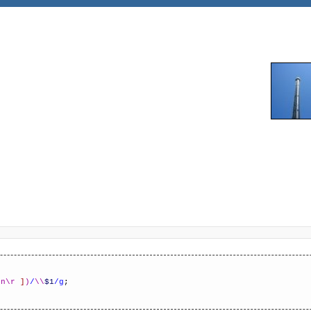
\n\r
]
)
/
\\
$1
/g
;