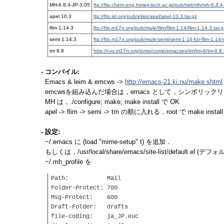
MH-6.8.4-JP-3.05
ftp://ftp.chem.eng.himeji-tech.ac.jp/pub/net/mh/mh-6.8.4
apel 10.3
ftp://ftp.jpl.org/pub/elisp/apel/apel-10.3.tar.gz
flim 1.14.3
ftp://ftp.m17n.org/pub/mule/flim/flim-1.14/flim-1.14.3.tar.g
semi 1.14.3
ftp://ftp.m17n.org/pub/mule/semi/semi-1.14-for-flim-1.14/s
tm 8.8
http://cvs.m17n.org/tomo/comp/emacsen/tm/tm-8/tm-8.8.t
- コンパイル:
Emacs & leim & emcws ->
http://emacs-21.ki.nu/make.shtml
emcwsを組み込んだ場合は，emacs として，シンボリック
MH は，./configure; make; make install で OK
apel -> flim -> semi -> tm の順に入れる．root で make insta
- 設定:
~/.emacs に (load "mime-setup" t) を追加．
もしくは，/usr/local/share/emacs/site-list/default.
~/.mh_profile を
Path: Mail
Folder-Protect: 700
Msg-Protect: 600
Draft-Folder: drafts
file-coding: ja_JP.euc