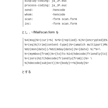
display-coding: ja_JP.euc
process-coding: ja_JP.euc
send: -hencode
whom: -hencode
scan: -form scan.form
inc: -form scan.form
とし，~/Mail/scan.form を
%4(msg)%<(cur)+%| %>%<{replied}-%|%<{encrypted}E%
%<(eq)%(trim{content-type})%<(amatch multipart)M%
%02(mon{date})/%02(mday{date})%<{date} %|*%>\
%<(mymbox{from})%<{to}To:%14(hdecode(friendly{to}
%<(zero)%17(hdecode(friendly{from}))%> \
%(hdecode{subject})%<{body}<<%{body}%>
とする