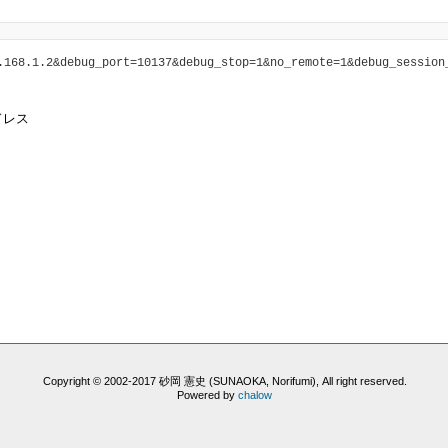
.168.1.2&debug_port=10137&debug_stop=1&no_remote=1&debug_session
アドレス
Copyright © 2002-2017 砂岡 憲史 (SUNAOKA, Norifumi), All right reserved.
Powered by
chalow